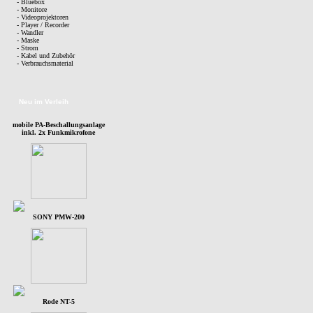
- Bluebox
- Monitore
- Videoprojektoren
- Player / Recorder
- Wandler
- Maske
- Strom
- Kabel und Zubehör
- Verbrauchsmaterial
Neu im Verleih
mobile PA-Beschallungsanlage
inkl. 2x Funkmikrofone
SONY PMW-200
Rode NT-5