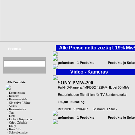
Alle Preise netto zuzügl. 19
Produkte
gefunden: 1 Produkte Produkte 
Video - Kameras
SONY PMW-200
Alle Produkte
Full-HD-Kamera / MPEG2 422P@HL bei 50 Mb/s
- Komplettsets
Entspricht den Richtlinien für TV-Sendematerial
- Kameras
- Kamerazubehör
139,00 Euro/Tag
- Objektive / Filter
- Akkus
BestellNr.: 97204407 Bestand: 1 Stück
- Kamerastative
- Ton
- Licht
gefunden: 1 Produkte Produkte 
- Licht- / Gripstative
- Grip / Zubehör
- Dolly
- Kran / Jib
- Schwebestative